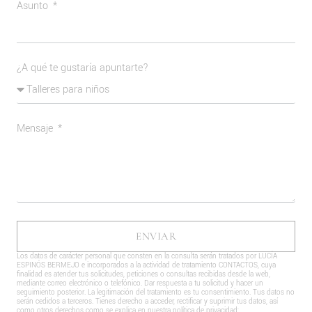
Asunto
¿A qué te gustaría apuntarte?
Mensaje
ENVIAR
Los datos de carácter personal que consten en la consulta serán tratados por LUCÍA
ESPINÓS BERMEJO e incorporados a la actividad de tratamiento CONTACTOS, cuya
finalidad es atender tus solicitudes, peticiones o consultas recibidas desde la web,
mediante correo electrónico o telefónico. Dar respuesta a tu solicitud y hacer un
seguimiento posterior. La legitimación del tratamiento es tu consentimiento. Tus datos no
serán cedidos a terceros. Tienes derecho a acceder, rectificar y suprimir tus datos, así
como otros derechos como se explica en nuestra política de privacidad: