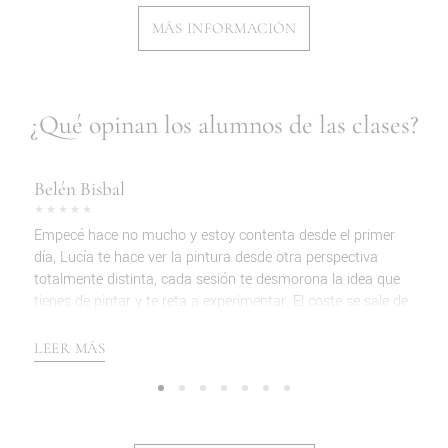
MÁS INFORMACIÓN
¿Qué opinan los alumnos de las clases?
Belén Bisbal
M
★★★★★
★
a
Empecé hace no mucho y estoy contenta desde el primer
¡P
día, Lucía te hace ver la pintura desde otra perspectiva
En
totalmente distinta, cada sesión te desmorona la idea que
ac
tienes de pintar y te reta a experimentar. El coste se sale de
es
mi presupuesto, pero como engancha, invita a seguir
té
trabajando en casa y en la cabeza, con lo que se aprende
ar
LEER MÁS
L
mucho.
de
El local está muy bien pensado, la iluminación es muy
ca
buena, se puede trabajar sobre mesa, caballete o pared, y
p
realmente facilita el trabajo en formatos grandes.
Lu