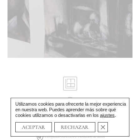
Utilizamos cookies para ofrecerte la mejor experiencia
Instagram
en nuestra web. Puedes aprender más sobre qué
cookies utilizamos o desactivarlas en los
ajustes
.
© 2026 · Lucía Espinós Bermejo ·
Aviso legal
|
Privacidad
|
Cookies
CERRAR EL BAN
ACEPTAR
RECHAZAR
Certificado ADELOPD Protección de datos